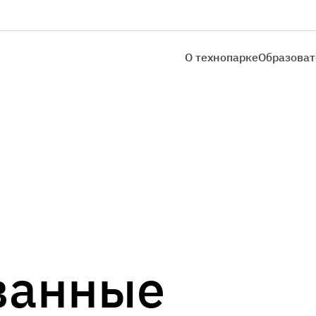
О технопарке
Образоват
ванные