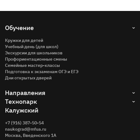
Обучение
Кружки для детей
Учебный день (для школ)
Экскурсии для школьников
Профориентационные смены
Семейные мастер-классы
Подготовка к экзаменам ОГЭ и ЕГЭ
Дни открытых дверей
Направления
Технопарк
Инженерия
Программирование
Калужский
О технопарке
Архитектура
Контакты
Дизайн
Образовательные курсы
+7 (916) 387-50-54
Мультипликация
Расширенные возможности
naukograd@mfua.ru
Гончарное дело
Москва, Введенского 1A
Робототехника