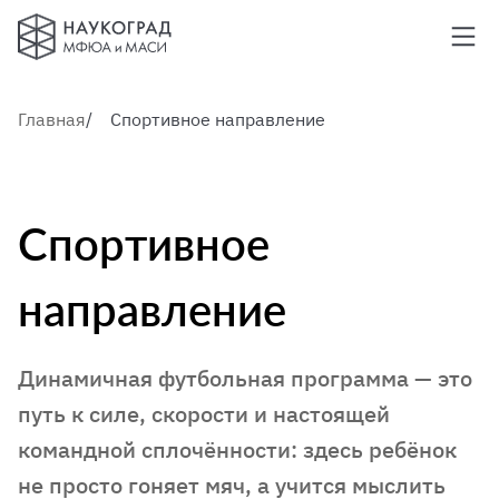
О технопарке
Главная
Спортивное направление
Образовательные курсы
Расширенные возможности
Спортивное
Контакты
направление
Калужский
+79163875054
Домодедовский
+79671801992
Динамичная футбольная программа — это
путь к силе, скорости и настоящей
командной сплочённости: здесь ребёнок
не просто гоняет мяч, а учится мыслить