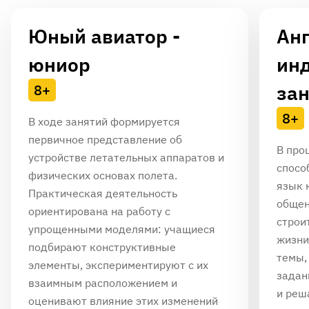
Юный авиатор -
Анг
юниор
ин
за
8+
8+
В ходе занятий формируется
первичное представление об
В про
устройстве летательных аппаратов и
спосо
физических основах полета.
язык 
Практическая деятельность
общен
ориентирована на работу с
строи
упрощенными моделями: учащиеся
жизни
подбирают конструктивные
темы,
элементы, экспериментируют с их
задан
взаимным расположением и
и реш
оценивают влияние этих изменений