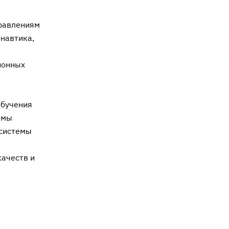
равлениям
онавтика,
ионных
обучения
емы
 системы
качеств и