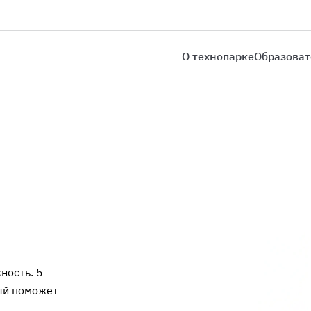
О технопарке
Образоват
ность. 5
рый поможет