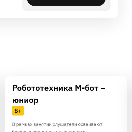
Робототехника М-бот –
юниор
8+
В рамках занятий слушатели осваивают
базовые принципы инженерного