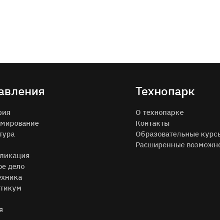
авления
Технопарк
рия
О технопарке
мирование
Контакты
тура
Образовательные курс
Расширенные возможн
ликация
ое дело
ехника
тикум
я